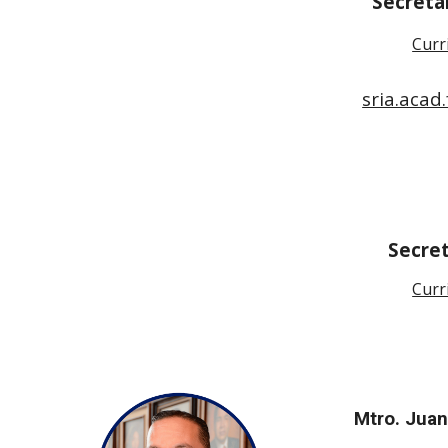
Secreta
Curr
sria.aca
Secre
Curr
Mtro. Jua