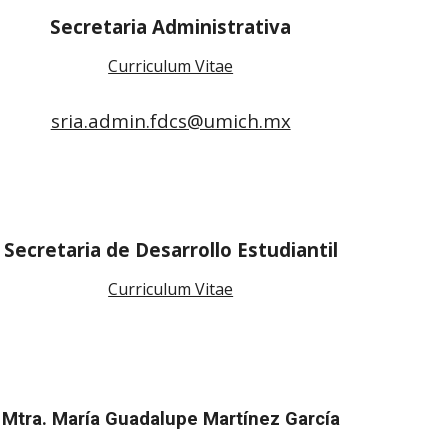
Secretari
a
Administrativ
a
Curriculum Vitae
sria.admin.fdcs@umich.mx
S
ecretaria de Desarrollo Estudiantil
Curriculum Vitae
Mtra. María Guadalupe Martínez García