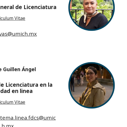
neral de Licenciatura
iculum Vitae
evas@umich.mx
 Guillen Ángel
e Licenciatura en la
idad
en linea
iculum Vitae
stema.linea.fdcs@umic
h.mx