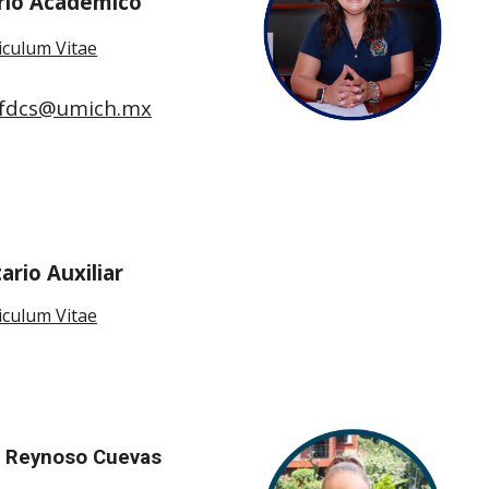
rio Académico
iculum Vitae
d.fdcs@umich.mx
tario
Auxiliar
iculum Vitae
n Reynoso Cuevas