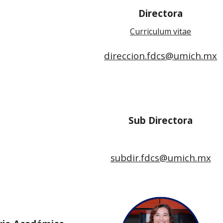
Directora
Curriculum vitae
direccion.fdcs@umich.mx
Sub
Directora
subdir.fdcs@umich.mx