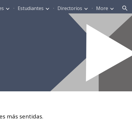
es
Estudiantes
Directorios
More
ion
des más sentidas.